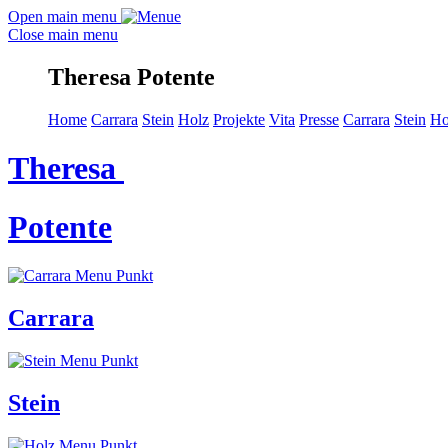
Open main menu
Close main menu
Theresa Potente
Home
Carrara
Stein
Holz
Projekte
Vita
Presse
Carrara
Stein
Ho
Theresa
Potente
Carrara
Stein